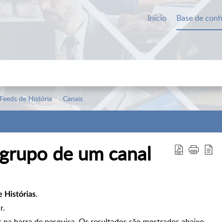
Início
Base de con
Feeds de História
Canais
grupo de um canal
.
 Histórias
r.
r na barra de pesquisa. Os resultados são mostrados abaixo.