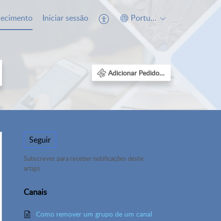
hecimento
Iniciar sessão
Português
Adicionar Pedido de suporte
Seguir
Subscrever para receber notificações deste
artigo.
Canais
Como remover um grupo de um canal