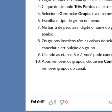
Clique do símbolo
na extre
Três Pontos
Selecione
e a uma nov
Gerenciar Grupos
Escolha o tipo de grupo no menu.
Na barra de pesquisa, digite o nome do
abaixo.
Os grupos inscritos têm as caixas de se
cancelar a atribuição do grupo.
Usando as etapas 6 e 7, você pode cance
Após remover os grupos, clique em
Conf
remover grupos do canal.
Foi útil?
0
0
At